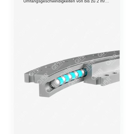
Umfangsgeschwindigkeiten von bis zu 2 m/s
betrieben werden.
Genauigkeit
Drehzahl
Belastung
Bequemer Einbau
Lebensdauer
Preis