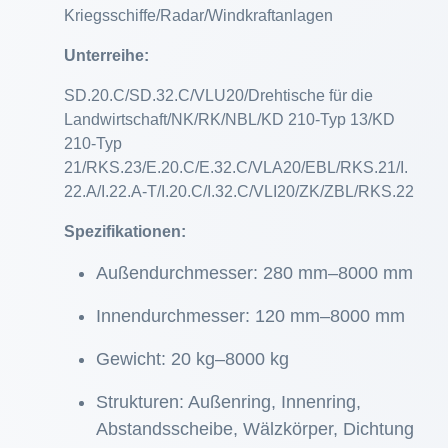
Kriegsschiffe/Radar/Windkraftanlagen
Unterreihe:
SD.20.C/SD.32.C/VLU20/Drehtische für die
Landwirtschaft/NK/RK/NBL/KD 210-Typ 13/KD
210-Typ
21/RKS.23/E.20.C/E.32.C/VLA20/EBL/RKS.21/I.
22.A/I.22.A-T/I.20.C/I.32.C/VLI20/ZK/ZBL/RKS.22
Spezifikationen:
Außendurchmesser: 280 mm–8000 mm
Innendurchmesser: 120 mm–8000 mm
Gewicht: 20 kg–8000 kg
Strukturen: Außenring, Innenring,
Abstandsscheibe, Wälzkörper, Dichtung