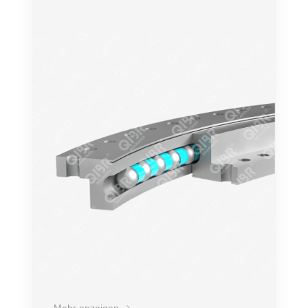
eingesetzt.
Genauigkeit
Drehzahl
Belastung
Bequemer Einbau
Lebensdauer
Preis