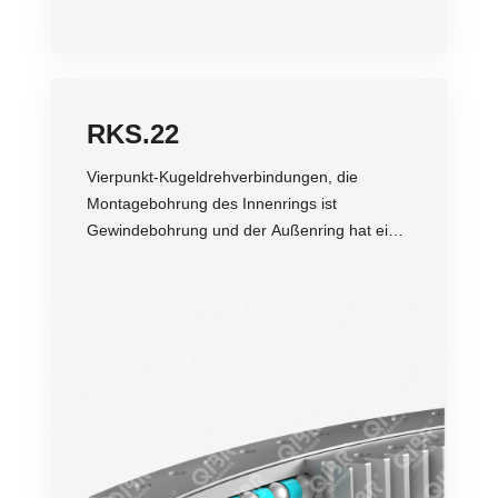
RKS.22
Vierpunkt-Kugeldrehverbindungen, die
Montagebohrung des Innenrings ist
Gewindebohrung und der Außenring hat eine
Flanschstruktur.
Genauigkeit
Drehzahl
Belastung
Bequemer Einbau
Lebensdauer
Preis