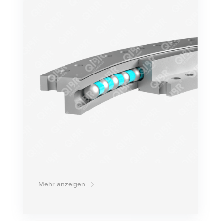
Mehr anzeigen
VLU20
Leichte Reihe 20. Ohne Verzahnung,
wählbares Htemal-Spiel, abgedichtet,
Schmiernippel am Umfang des Außenrings.
Genauigkeit
Drehzahl
Belastung
Gewicht
Lebensdauer
Preis