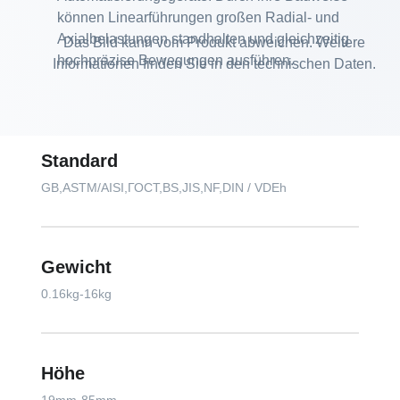
können Linearführungen großen Radial- und
Axialbelastungen standhalten und gleichzeitig
Das Bild kann vom Produkt abweichen. Weitere
hochpräzise Bewegungen ausführen.
Informationen finden Sie in den technischen Daten.
Standard
GB,ASTM/AISI,ГОСТ,BS,JIS,NF,DIN / VDEh
Gewicht
0.16kg-16kg
Höhe