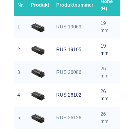
Höhe
Läng
Nr.
Produkt
Produktnummer
(H)
(L)
19
1
RUS 19069
69 m
mm
19
105
2
RUS 19105
mm
mm
26
3
RUS 26086
86 m
mm
26
102
4
RUS 26102
mm
mm
26
126
5
RUS 26126
mm
mm