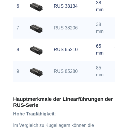
38
133
6
RUS 38134
mm
mm
38
206
7
RUS 38206
mm
mm
65
211
8
RUS 65210
mm
mm
85
281
9
RUS 85280
mm
mm
Hauptmerkmale der Linearführungen der
RUS-Serie
Hohe Tragfähigkeit:
Im Vergleich zu Kugellagern können die