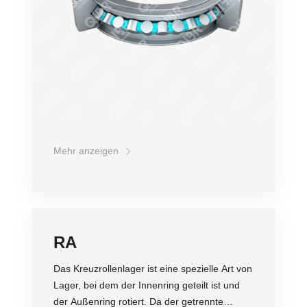
Standardlagern ist die Steifigkeit um Drei- bis
Vierfache erhöht. Da der Innenring oder der
Außenring des Kreuzrollenlagers eine
separate Struktur ist, kann der Lagerspalt
eingestellt werden und selbst bei einer
Vorspannung kann eine hochpräzise
Drehbewegung erzielt werden. Zudem wird es
aufgrund seiner speziellen Struktur in der
Regel als Gelenklager in Industrierobotern
eingesetzt.
Mehr anzeigen
RA
Das Kreuzrollenlager ist eine spezielle Art von
Lager, bei dem der Innenring geteilt ist und
der Außenring rotiert. Da der getrennte