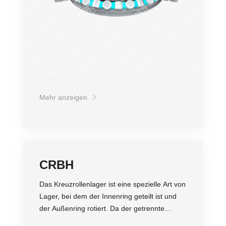
Außenring des Kreuzrollenlagers eine
separate Struktur ist, kann der Lagerspalt
eingestellt werden und selbst bei einer
Vorspannung kann eine hochpräzise
Drehbewegung erzielt werden. Zudem wird es
aufgrund seiner speziellen Struktur in der
Regel als Gelenklager in Industrierobotern
eingesetzt.
Mehr anzeigen
CRBH
Das Kreuzrollenlager ist eine spezielle Art von
Lager, bei dem der Innenring geteilt ist und
der Außenring rotiert. Da der getrennte
Innen- oder Außenring mit Rollen und