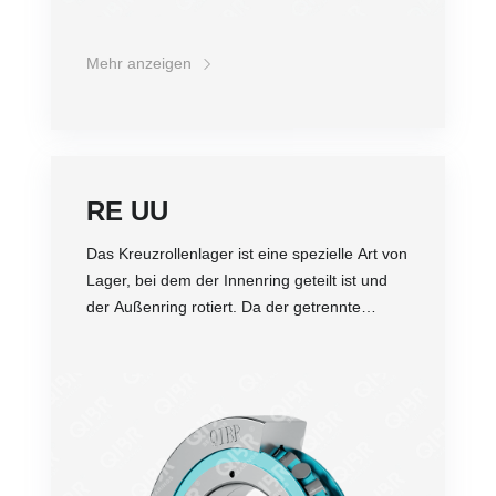
aufgrund seiner speziellen Struktur in der
Regel als Gelenklager in Industrierobotern
eingesetzt.
Mehr anzeigen
RE UU
Das Kreuzrollenlager ist eine spezielle Art von
Lager, bei dem der Innenring geteilt ist und
der Außenring rotiert. Da der getrennte
Innen- oder Außenring mit Rollen und
Abstandsringen ausgestattet ist, die
Genauigkeit
zusammen mit dem Kreuzrollenring befestigt
Dichtheit
sind, um eine Trennung voneinander zu
Belastung
verhindern, ist das Kreuzrollenlager einfach
Steifigkeit
zu installieren. Da die Rollen kreuzförmig
Abriebfestigkeit
angeordnet sind, kann nur ein Satz