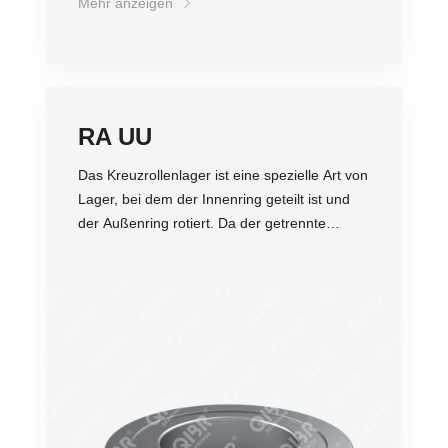
Mehr anzeigen
RA UU
Das Kreuzrollenlager ist eine spezielle Art von
Lager, bei dem der Innenring geteilt ist und
der Außenring rotiert. Da der getrennte
Innen- oder Außenring mit Rollen und
Abstandsringen ausgestattet ist, die
Genauigkeit
zusammen mit dem Kreuzrollenring befestigt
Dichtheit
sind, um eine Trennung voneinander zu
Belastung
verhindern, ist das Kreuzrollenlager einfach
Steifigkeit
zu installieren. Da die Rollen kreuzförmig
Abriebfestigkeit
angeordnet sind, kann nur ein Satz
Preis
Kreuzrollenlager Belastungen in alle
Richtungen aufnehmen. Im Vergleich zu