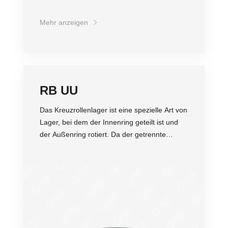
Regel als Gelenklager in Industrierobotern
eingesetzt.
Mehr anzeigen
RB UU
Das Kreuzrollenlager ist eine spezielle Art von
Lager, bei dem der Innenring geteilt ist und
der Außenring rotiert. Da der getrennte
Innen- oder Außenring mit Rollen und
Abstandsringen ausgestattet ist, die
Genauigkeit
zusammen mit dem Kreuzrollenring befestigt
Dichtheit
sind, um eine Trennung voneinander zu
Belastung
verhindern, ist das Kreuzrollenlager einfach
Steifigkeit
zu installieren. Da die Rollen kreuzförmig
Abriebfestigkeit
angeordnet sind, kann nur ein Satz