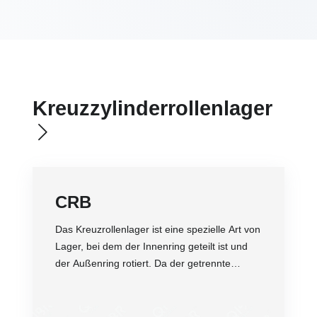
Kreuzzylinderrollenlager
CRB
Das Kreuzrollenlager ist eine spezielle Art von
Lager, bei dem der Innenring geteilt ist und
der Außenring rotiert. Da der getrennte
Innen- oder Außenring mit Rollen und
Abstandsringen ausgestattet ist, die
Genauigkeit
zusammen mit dem Kreuzrollenring befestigt