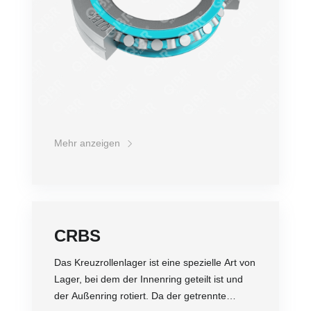
Vierfache erhöht. Da der Innenring oder der
Außenring des Kreuzrollenlagers eine
separate Struktur ist, kann der Lagerspalt
eingestellt werden und selbst bei einer
Vorspannung kann eine hochpräzise
Drehbewegung erzielt werden. Zudem wird es
aufgrund seiner speziellen Struktur in der
Regel als Gelenklager in Industrierobotern
eingesetzt.
Mehr anzeigen
CRBS
Das Kreuzrollenlager ist eine spezielle Art von
Lager, bei dem der Innenring geteilt ist und
der Außenring rotiert. Da der getrennte