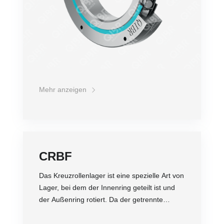
Außenring des Kreuzrollenlagers eine
separate Struktur ist, kann der Lagerspalt
eingestellt werden und selbst bei einer
Vorspannung kann eine hochpräzise
Drehbewegung erzielt werden. Zudem wird es
aufgrund seiner speziellen Struktur in der
Regel als Gelenklager in Industrierobotern
eingesetzt.
Mehr anzeigen
CRBF
Das Kreuzrollenlager ist eine spezielle Art von
Lager, bei dem der Innenring geteilt ist und
der Außenring rotiert. Da der getrennte
Innen- oder Außenring mit Rollen und
Abstandsringen ausgestattet ist, die