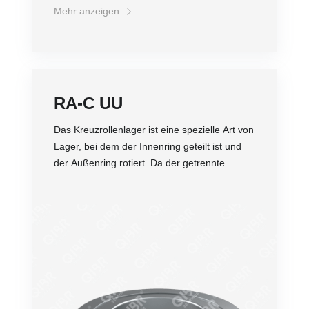
eingesetzt.
Mehr anzeigen
RA-C UU
Das Kreuzrollenlager ist eine spezielle Art von
Lager, bei dem der Innenring geteilt ist und
der Außenring rotiert. Da der getrennte
Innen- oder Außenring mit Rollen und
Abstandsringen ausgestattet ist, die
Genauigkeit
zusammen mit dem Kreuzrollenring befestigt
Dichtheit
sind, um eine Trennung voneinander zu
Belastung
verhindern, ist das Kreuzrollenlager einfach
Gewicht
zu installieren. Da die Rollen kreuzförmig
Abriebfestigkeit
angeordnet sind, kann nur ein Satz
Preis
Kreuzrollenlager Belastungen in alle