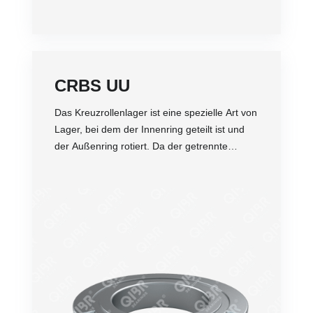
CRBS UU
Das Kreuzrollenlager ist eine spezielle Art von
Lager, bei dem der Innenring geteilt ist und
der Außenring rotiert. Da der getrennte
Innen- oder Außenring mit Rollen und
Abstandsringen ausgestattet ist, die
Genauigkeit
zusammen mit dem Kreuzrollenring befestigt
Dichtheit
sind, um eine Trennung voneinander zu
Belastung
verhindern, ist das Kreuzrollenlager einfach
Gewicht
zu installieren. Da die Rollen kreuzförmig
Schockfestigkeit
angeordnet sind, kann nur ein Satz
Preis
Kreuzrollenlager Belastungen in alle
Richtungen aufnehmen. Im Vergleich zu