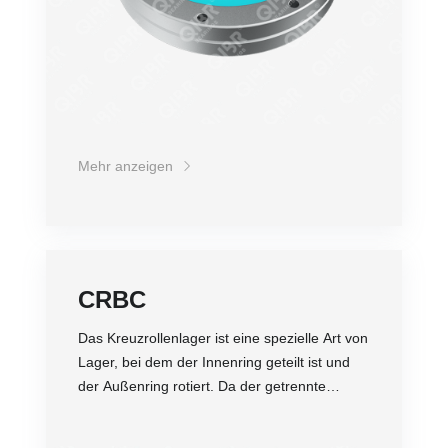
separate Struktur ist, kann der Lagerspalt
eingestellt werden und selbst bei einer
Vorspannung kann eine hochpräzise
Drehbewegung erzielt werden. Zudem wird es
aufgrund seiner speziellen Struktur in der
Regel als Gelenklager in Industrierobotern
eingesetzt.
Mehr anzeigen
CRBC
Das Kreuzrollenlager ist eine spezielle Art von
Lager, bei dem der Innenring geteilt ist und
der Außenring rotiert. Da der getrennte
Innen- oder Außenring mit Rollen und
Abstandsringen ausgestattet ist, die