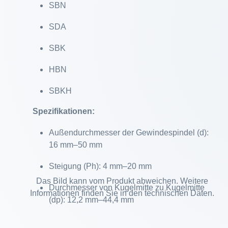
SBN
SDA
SBK
HBN
SBKH
Spezifikationen:
Außendurchmesser der Gewindespindel (d):
16 mm–50 mm
Steigung (Ph): 4 mm–20 mm
Das Bild kann vom Produkt abweichen. Weitere
Durchmesser von Kugelmitte zu Kugelmitte
Informationen finden Sie in den technischen Daten.
(dp): 12,2 mm–44,4 mm