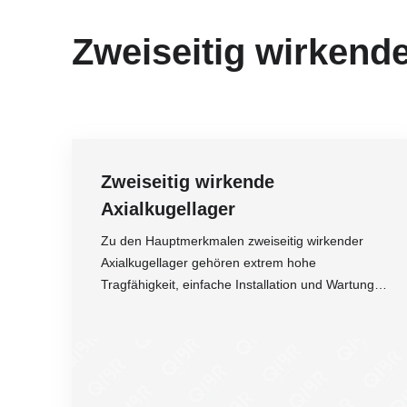
Zweiseitig wirkende
Zweiseitig wirkende
Axialkugellager
Zu den Hauptmerkmalen zweiseitig wirkender
Axialkugellager gehören extrem hohe
Tragfähigkeit, einfache Installation und Wartung,
lange Lebensdauer bei korrekter Verwendung
und Wartung sowie die Fähigkeit, axiale
Genauigkeit
Belastungen aus zwei Richtungen gleichzeitig
Drehzahl
auszuhalten.
Belastung