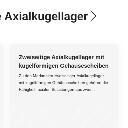
 Axialkugellager
Zweiseitige Axialkugellager mit
kugelförmigen Gehäusescheiben
Zu den Merkmalen zweiseitiger Axialkugellager
mit kugelförmigen Gehäusescheiben gehören die
Fähigkeit, axialen Belastungen aus zwei
Richtungen standzuhalten, die Fähigkeit zur
Selbstausrichtung, die geringere Auswirkung von
Genauigkeit
Installationsfehlern, längere Lagerlebensdauer
Drehzahl
und verbesserte Leistung durch die Verwendung
Belastung
ultrareiner Stahlwerkstoffe und der