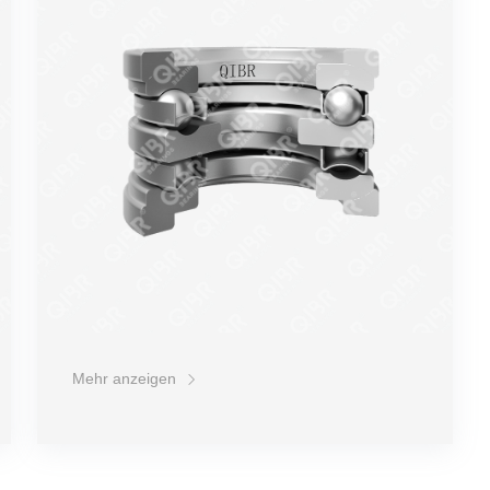
Stabilität
Hochfetttechnologie.
Lebensdauer
Preis
Mehr anzeigen