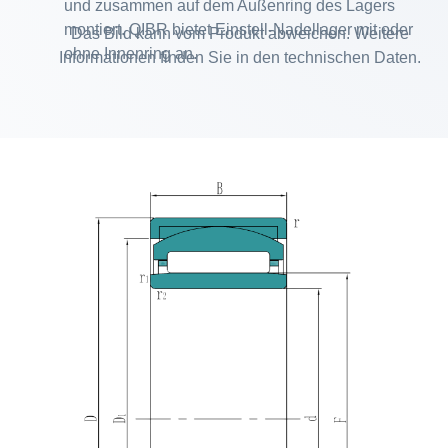
und zusammen auf dem Außenring des Lagers
montiert. QIBR bietet Einstell-Nadellager mit oder
Das Bild kann vom Produkt abweichen. Weitere
ohne Innenring an.
Informationen finden Sie in den technischen Daten.