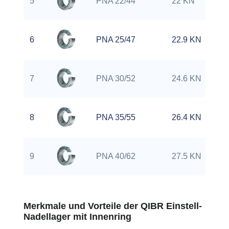
5
PNA 22/44
22 KN
6
PNA 25/47
22.9 KN
7
PNA 30/52
24.6 KN
8
PNA 35/55
26.4 KN
9
PNA 40/62
27.5 KN
Merkmale und Vorteile der QIBR Einstell-
Nadellager mit Innenring