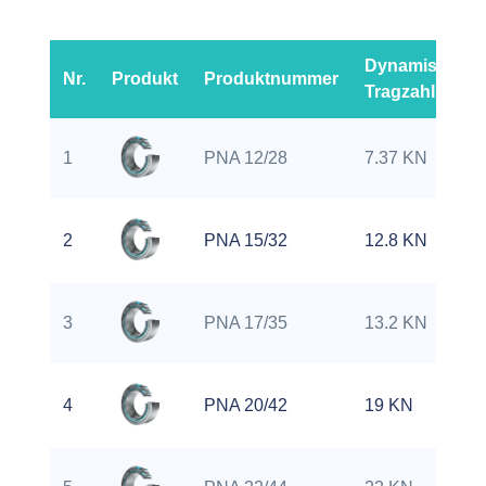
Dynamische
Nr.
Produkt
Produktnummer
Tragzahl
1
PNA 12/28
7.37 KN
2
PNA 15/32
12.8 KN
3
PNA 17/35
13.2 KN
4
PNA 20/42
19 KN