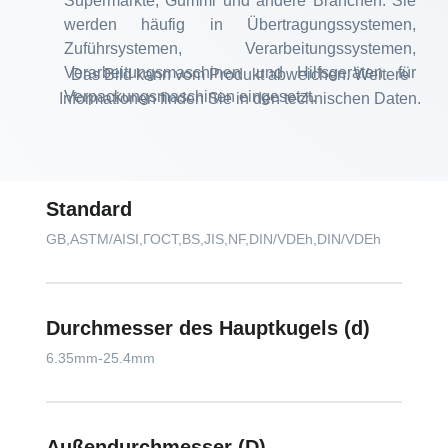
Supermärkte, Gummi und andere Branchen. Sie
werden häufig in Übertragungssystemen,
Zuführsystemen, Verarbeitungssystemen,
Verarbeitungsmaschinen und Hilfsgeräten für
Das Bild kann vom Produkt abweichen. Weitere
Verpackungsmaschinen eingesetzt.
Informationen finden Sie in den technischen Daten.
Standard
GB,ASTM/AISI,ГОСТ,BS,JIS,NF,DIN/VDEh,DIN/VDEh
Durchmesser des Hauptkugels (d)
6.35mm-25.4mm
Außendurchmesser (D)