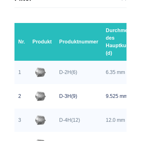
Durchmesser
des
Nr.
Produkt
Produktnummer
Hauptkugels
(d)
1
D-2H(6)
6.35 mm
2
D-3H(9)
9.525 mm
3
D-4H(12)
12.0 mm