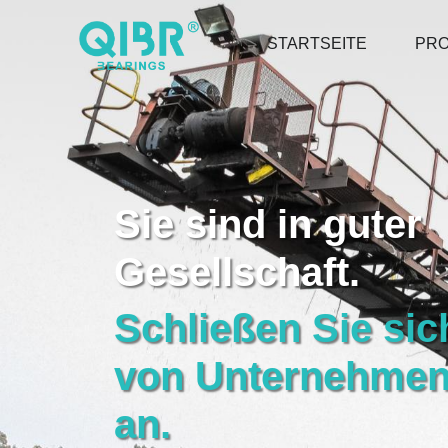
STARTSEITE
PR
Sie sind in guter
Gesellschaft.
Schließen Sie sic
von Unternehmen
an.