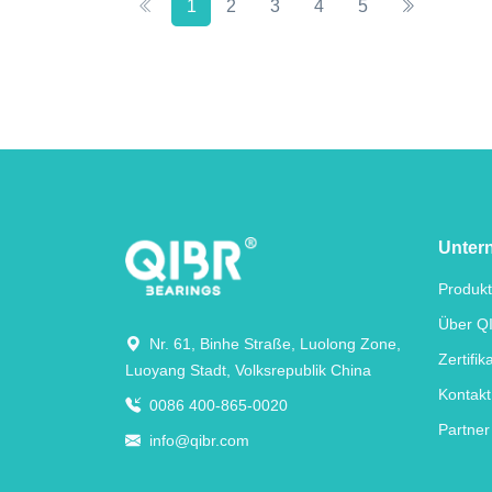
1
2
3
4
5
Unter
Produk
Über Q
Nr. 61, Binhe Straße, Luolong Zone,
Zertifik
Luoyang Stadt, Volksrepublik China
Kontakt
0086 400-865-0020
Partner
info@qibr.com