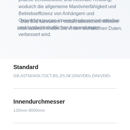
wodurch die allgemeine Manövrierfähigkeit und
Betriebseffizienz von Anhängern und
Gelenkfahrzeugen in verschiedenen industriellen
Das Bild kann vom Produkt abweichen. Weitere
und landwirtschaftlichen Anwendungen
Informationen finden Sie in den technischen Daten.
verbessert wird.
Standard
GB,ASTM/AISI,ГОСТ,BS,JIS,NF,DIN/VDEh,DIN/VDEh
Innendurchmesser
120mm-8000mm