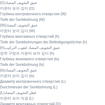
(t1)عمق التجويف المضاد
카운터 보어 깊이 (t1)
Глубина контровочного отверстия (W)
Tiefe der Senkbohrung (W)
(W)عمق التجويف المضاد
카운터 보어 깊이 (W)
Глубина монтажных отверстий (h)
Tiefe der Senkbohrungen der Befestigungslöcher (h)
(h)عمق التجويف المضاد لثقوب التركيب
장착 구멍의 카운터 보어 깊이 (h)
Глубина зенковкого отверстия (ts)
Tiefe der Senkbohrung (ts)
(ts)عمق التجويف المضاد
카운터 보어 깊이 (ts)
Диаметр контровочного отверстия (L)
Durchmesser der Senkbohrung (L)
(L)قطر التجويف المضاد
카운터 보어 직경 (L)
Диаметр монтажных отверстий (D)