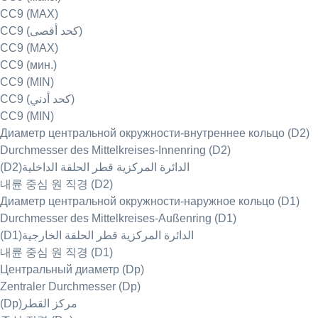
CC9 (MAX)
CC9 (كحد أقصى)
CC9 (MAX)
CC9 (мин.)
CC9 (MIN)
CC9 (كحد أدني)
CC9 (MIN)
Диаметр центральной окружности-внутреннее кольцо (D2)
Durchmesser des Mittelkreises-Innenring (D2)
(D2)الدائرة المركزية قطر الحلقة الداخلية
내륜 중심 원 직경 (D2)
Диаметр центральной окружности-наружное кольцо (D1)
Durchmesser des Mittelkreises-Außenring (D1)
(D1)الدائرة المركزية قطر الحلقة الخارجية
내륜 중심 원 직경 (D1)
Центральный диаметр (Dp)
Zentraler Durchmesser (Dp)
(Dp)مركز القطر