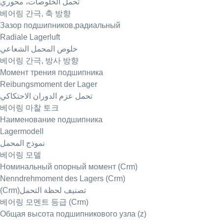
تحمل الخلوصات، محوري
베어링 간극, 축 방향
Зазор подшипников,радиальный
Radiale Lagerluft
خلوص المحمل الشعاعي
베어링 간극, 방사 방향
Момент трения подшипника
Reibungsmoment der Lager
تحمل عزم الدوران الاحتكاكي
베어링 마찰 토크
Наименование подшипника
Lagermodell
نموذج المحمل
베어링 모델
Номинальный опорный момент (Crm)
Nenndrehmoment des Lagers (Crm)
(Crm)تصنيف لحظة التحمل
베어링 모멘트 등급 (Crm)
Общая высота подшипникового узла (z)