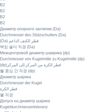
B2
B2
B2
B2
Диаметр опорного заплечик (Da)
Durchmesser des Stützschulters (Da)
(Da) قطر الكتف الداعم
백킹 숄더 직경 (Da)
Межцентровой диаметр шаирика (dp)
Durchmesser von Kugelmitte zu Kugelmitte (dp)
(dp)قطر الكرة من المركز إلى المركز
볼 중심 간 직경 (dp)
Диаметр шарика
Durchmesser der Kugel
قطر الكرة
볼 직경
Допуск на диаметр шарика
Kugeldurchmessertoleranz