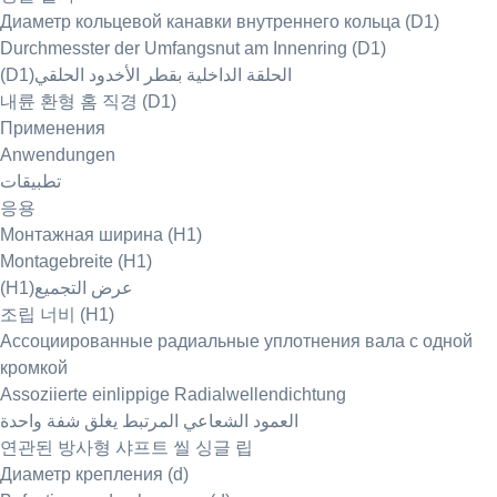
Диаметр кольцевой канавки внутреннего кольца (D1)
Durchmesster der Umfangsnut am Innenring (D1)
(D1)الحلقة الداخلية بقطر الأخدود الحلقي
내륜 환형 홈 직경 (D1)
Применения
Anwendungen
تطبيقات
응용
Монтажная ширина (H1)
Montagebreite (H1)
(H1)عرض التجميع
조립 너비 (H1)
Ассоциированные радиальные уплотнения вала с одной
кромкой
Assoziierte einlippige Radialwellendichtung
العمود الشعاعي المرتبط يغلق شفة واحدة
연관된 방사형 샤프트 씰 싱글 립
Диаметр крепления (d)