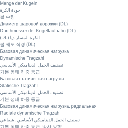
Menge der Kugeln
جودة الكرة
볼 수량
Диаметр шаровой дорожки (DL)
Durchmesser der Kugellaufbahn (DL)
(DL) الكرة المسار ديا
볼 궤도 직경 (DL)
Базовая динамическая нагрузка
Dynamische Tragzahl
تصنيف الحمل الديناميكي الأساسي
기본 동태 하중 등급
Базовая статическая нагрузка
Statische Tragzahl
تصنيف الحمل الديناميكي الأساسي
기본 정태 하중 등급
Базовая динамическая нагрузка, радиальная
Radiale dynamische Tragzahl
تصنيف الحمل الديناميكي الأساسي، شعاعي
기본 동태 하중 등급, 방사 방향