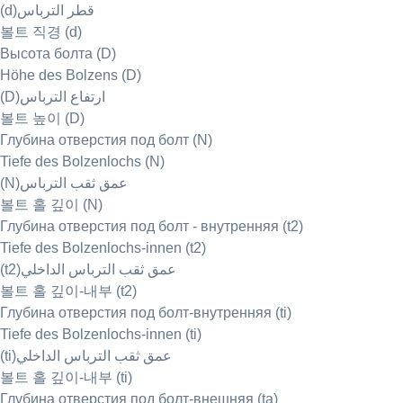
(d)قطر الترباس
볼트 직경 (d)
Высота болта (D)
Höhe des Bolzens (D)
(D)ارتفاع الترباس
볼트 높이 (D)
Глубина отверстия под болт (N)
Tiefe des Bolzenlochs (N)
(N)عمق ثقب الترباس
볼트 홀 깊이 (N)
Глубина отверстия под болт - внутренняя (t2)
Tiefe des Bolzenlochs-innen (t2)
(t2)عمق ثقب الترباس الداخلي
볼트 홀 깊이-내부 (t2)
Глубина отверстия под болт-внутренняя (ti)
Tiefe des Bolzenlochs-innen (ti)
(ti)عمق ثقب الترباس الداخلي
볼트 홀 깊이-내부 (ti)
Глубина отверстия под болт-внешняя (ta)