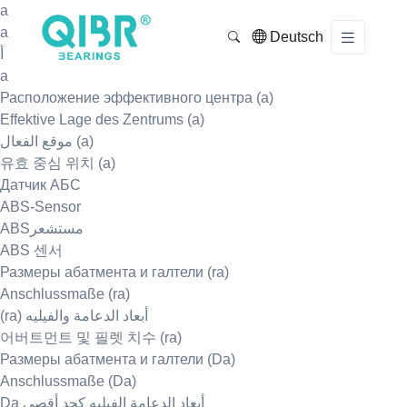
a
a
Deutsch
أ
a
Расположение эффективного центра (a)
Effektive Lage des Zentrums (a)
موقع الفعال (a)
유효 중심 위치 (a)
Датчик АБС
ABS-Sensor
ABSمستشعر
ABS 센서
Размеры абатмента и галтели (ra)
Anschlussmaße (ra)
(ra) أبعاد الدعامة والفيليه
어버트먼트 및 필렛 치수 (ra)
Размеры абатмента и галтели (Da)
Anschlussmaße (Da)
Da أبعاد الدعامة الفيليه كحد أقصى