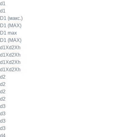
d1
d1
D1 (макс.)
D1 (MAX)
D1 max
D1 (MAX)
d1Xd2Xh
d1Xd2Xh
d1Xd2Xh
d1Xd2Xh
d2
d2
d2
d2
d3
d3
d3
d3
d4