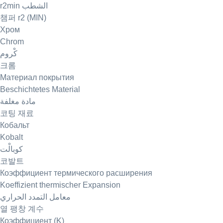
r2min الشطب
챔퍼 r2 (MIN)
Хром
Chrom
كْروم
크롬
Материал покрытия
Beschichtetes Material
مادة مغلفة
코팅 재료
Кобальт
Kobalt
كوبالْت
코발트
Коэффициент термического расширения
Koeffizient thermischer Expansion
معامل التمدد الحراري
열 팽창 계수
Коэффициент (K)