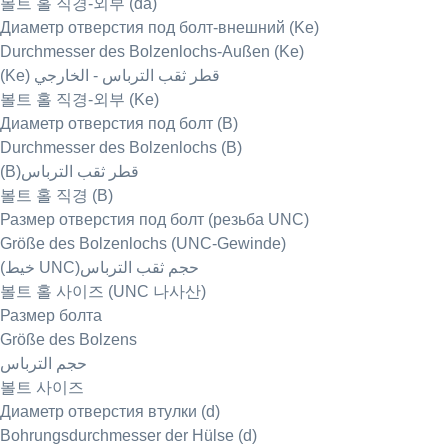
볼트 홀 직경-외부 (da)
Диаметр отверстия под болт-внешний (Ke)
Durchmesser des Bolzenlochs-Außen (Ke)
(Ke) قطر ثقب الترباس - الخارجي
볼트 홀 직경-외부 (Ke)
Диаметр отверстия под болт (B)
Durchmesser des Bolzenlochs (B)
(B)قطر ثقب الترباس
볼트 홀 직경 (B)
Размер отверстия под болт (резьба UNC)
Größe des Bolzenlochs (UNC-Gewinde)
(خيط UNC)حجم ثقب الترباس
볼트 홀 사이즈 (UNC 나사산)
Размер болта
Größe des Bolzens
حجم الترباس
볼트 사이즈
Диаметр отверстия втулки (d)
Bohrungsdurchmesser der Hülse (d)