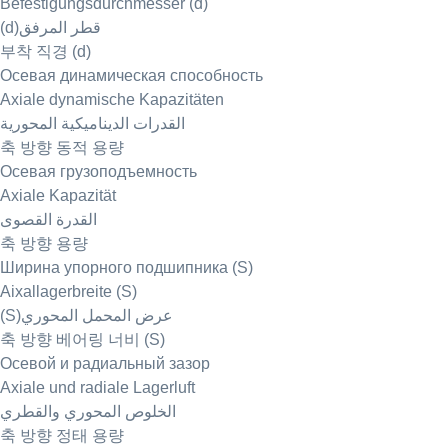
Befestigungsdurchmesser (d)
(d)قطر المرفق
부착 직경 (d)
Осевая динамическая способность
Axiale dynamische Kapazitäten
القدرات الديناميكية المحورية
축 방향 동적 용량
Осевая грузоподъемность
Axiale Kapazität
القدرة القصوى
축 방향 용량
Ширина упорного подшипника (S)
Aixallagerbreite (S)
(S)عرض المحمل المحوري
축 방향 베어링 너비 (S)
Осевой и радиальный зазор
Axiale und radiale Lagerluft
الخلوص المحوري والقطري
축 방향 정태 용량