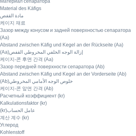
Материал сепаратора
Material des Käfigs
مادة القفص
케이지 재료
Зазор между конусом и задней поверхностью сепаратора
(Aa)
Abstand zwischen Käfig und Kegel an der Rückseite (Aa)
(Aa)إزالة الوجه الخلفي المخروطي القفص
케이지-콘 후면 간격 (Aa)
Зазор передней поверхности сепаратора (Ab)
Abstand zwischen Käfig und Kegel an der Vorderseite (Ab)
(Ab)خلوص الوجه الأمامي المخروطي
케이지-콘 앞면 간격 (Ab)
Расчетный коэффициент (kr)
Kalkulationsfaktor (kr)
(kr)عامل الحساب
계산 계수 (kr)
Углерод
Kohlenstoff