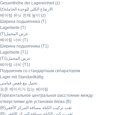
Gesamthöhe der Lagereinheit (z)
(z)الارتفاع الكلي للوحدة الحاملة
베어링 유닛 전체 높이 (z)
Ширина подшипника (T)
Lagerbeite (T)
(T)عرض المحمل
베어링 너비 (T)
Ширина подшипника (T1)
Lagerbeite (T1)
(T1)عرض المحمل
베어링 너비 (T1)
Подшипник со стандартным сепаратором
Lager mit Standardkäfig
تحمل مع قفص قياسي
표준 케이지가 있는 베어링
Горизонтальное центральное расстояние между
отверстиями для установки блока (B)
(B)ثقب تركيب الكتلة مسافة المركز الأفقي
(B) ثقب تركيب الكتلة مسافة المركز الأفقي