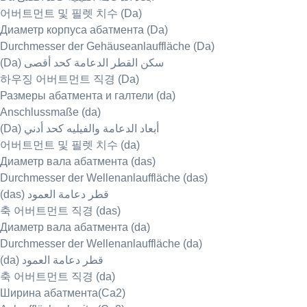
어버트먼트 및 필렛 치수 (Da)
Диаметр корпуса абатмента (Da)
Durchmesser der Gehäuseanlauffläche (Da)
(Da) سكن القطر الدعامة كحد أقصى
하우징 어버트먼트 직경 (Da)
Размеры абатмента и галтели (da)
Anschlussmaße (da)
(Da) أبعاد الدعامة والفيليه كحد أدني
어버트먼트 및 필렛 치수 (da)
Диаметр вала абатмента (das)
Durchmesser der Wellenanlauffläche (das)
(das) قطر دعامة العمود
축 어버트먼트 직경 (das)
Диаметр вала абатмента (da)
Durchmesser der Wellenanlauffläche (da)
(da) قطر دعامة العمود
축 어버트먼트 직경 (da)
Ширина абатмента(Ca2)