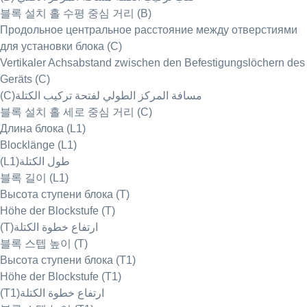
블록 설치 홀 수평 중심 거리 (B)
Продольное центральное расстояние между отверстиями
для установки блока (C)
Vertikaler Achsabstand zwischen den Befestigungslöchern des
Geräts (C)
(C)مسافة المركز الطولي لفتحة تركيب الكتلة
블록 설치 홀 세로 중심 거리 (C)
Длина блока (L1)
Blocklänge (L1)
(L1)طول الكتلة
블록 길이 (L1)
Высота ступени блока (T)
Höhe der Blockstufe (T)
(T)ارتفاع خطوة الكتلة
블록 스텝 높이 (T)
Высота ступени блока (T1)
Höhe der Blockstufe (T1)
(T1)ارتفاع خطوة الكتلة