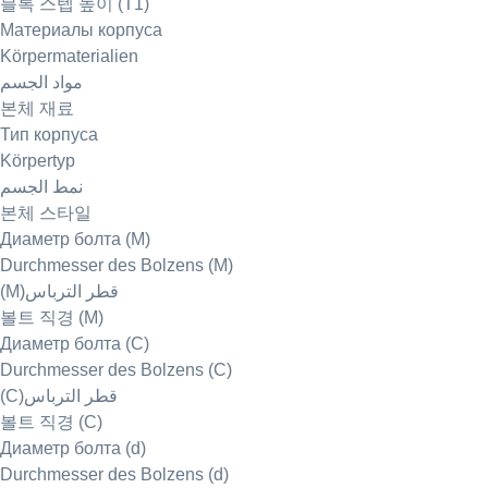
블록 스텝 높이 (T1)
Материалы корпуса
Körpermaterialien
مواد الجسم
본체 재료
Тип корпуса
Körpertyp
نمط الجسم
본체 스타일
Диаметр болта (M)
Durchmesser des Bolzens (M)
(M)قطر الترباس
볼트 직경 (M)
Диаметр болта (C)
Durchmesser des Bolzens (C)
(C)قطر الترباس
볼트 직경 (C)
Диаметр болта (d)
Durchmesser des Bolzens (d)