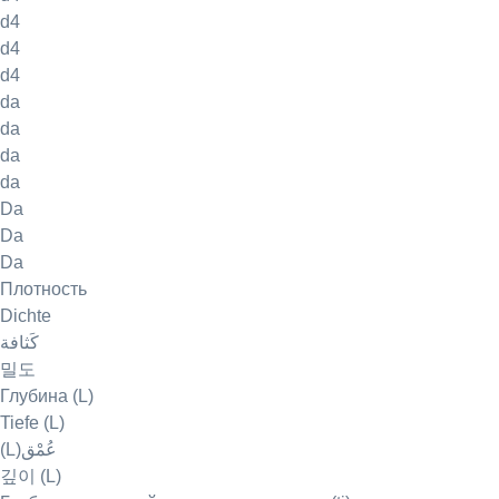
d4
d4
d4
da
da
da
da
Da
Da
Da
Плотность
Dichte
كَثافة
밀도
Глубина (L)
Tiefe (L)
(L)عُمْق
깊이 (L)