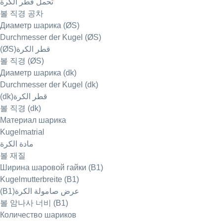
تحمل قطر الكرة
볼 직경 공차
Диаметр шарика (ØS)
Durchmesser der Kugel (ØS)
(ØS)قطر الكرة
볼 직경 (ØS)
Диаметр шарика (dk)
Durchmesser der Kugel (dk)
(dk)قطر الكرة
볼 직경 (dk)
Материал шарика
Kugelmatrial
مادة الكرة
볼 재질
Ширина шаровой гайки (B1)
Kugelmutterbreite (B1)
(B1)عرض صامولة الكرة
볼 암나사 너비 (B1)
Количество шариков