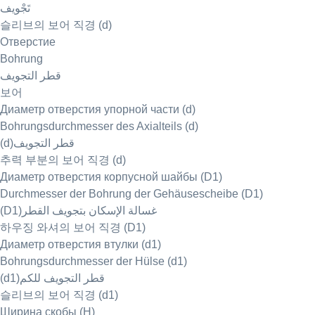
تَجْويف
슬리브의 보어 직경 (d)
Отверстие
Bohrung
قطر التجويف
보어
Диаметр отверстия упорной части (d)
Bohrungsdurchmesser des Axialteils (d)
(d)قطر التجويف
추력 부분의 보어 직경 (d)
Диаметр отверстия корпусной шайбы (D1)
Durchmesser der Bohrung der Gehäusescheibe (D1)
(D1)غسالة الإسكان بتجويف القطر
하우징 와셔의 보어 직경 (D1)
Диаметр отверстия втулки (d1)
Bohrungsdurchmesser der Hülse (d1)
(d1)قطر التجويف للكم
슬리브의 보어 직경 (d1)
Ширина скобы (H)