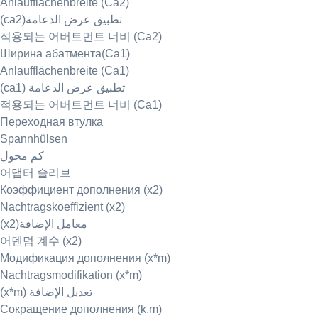
Anlaufflächenbreite (Ca2)
(ca2)تطبيق عرض الدعامة
적용되는 어버트먼트 너비 (Ca2)
Ширина абатмента(Ca1)
Anlaufflächenbreite (Ca1)
(ca1) تطبيق عرض الدعامة
적용되는 어버트먼트 너비 (Ca1)
Переходная втулка
Spannhülsen
كم محول
어댑터 슬리브
Коэффициент дополнения (x2)
Nachtragskoeffizient (x2)
(x2)معامل الإضافة
어덴덤 계수 (x2)
Модификация дополнения (x*m)
Nachtragsmodifikation (x*m)
(x*m) تعديل الإضافة
Сокращение дополнения (k.m)