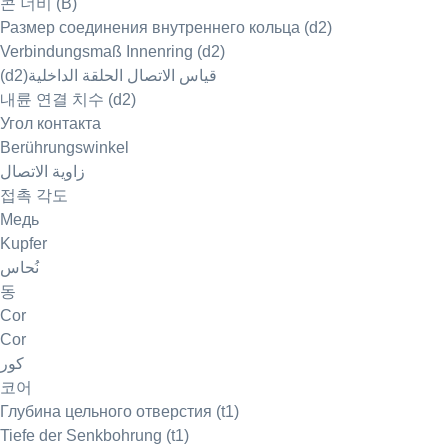
콘 너비 (B)
Размер соединения внутреннего кольца (d2)
Verbindungsmaß Innenring (d2)
(d2)قياس الاتصال الحلقة الداخلية
내륜 연결 치수 (d2)
Угол контакта
Berührungswinkel
زاوية الاتصال
접촉 각도
Медь
Kupfer
نُحاس
동
Cor
Cor
كور
코어
Глубина цельного отверстия (t1)
Tiefe der Senkbohrung (t1)