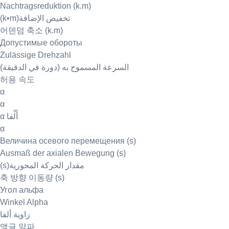
Nachtragsreduktion (k.m)
(k•m)تخفيض الإضافة
어덴덤 축소 (k.m)
Допустимые обороты
Zulässige Drehzahl
السرعة المسموح به (دورة في الدقيقة)
허용 속도
α
α
α أَلْفا
α
Величина осевого перемещения (s)
Ausmaß der axialen Bewegung (s)
(s)مقدار الحركة المحورية
축 방향 이동량 (s)
Угол альфа
Winkel Alpha
زاوية ألفا
앵글 알파