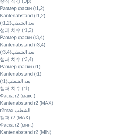
중심 직경 (Dp)
Размер фаски (r1,2)
Kantenabstand (r1,2)
(r1,2)بعد الشطب
챔퍼 치수 (r1,2)
Размер фаски (r3,4)
Kantenabstand (r3,4)
(r3,4)بعد الشطب
챔퍼 치수 (r3,4)
Размер фаски (r1)
Kantenabstand (r1)
(r1)بعد الشطب
챔퍼 치수 (r1)
Фаска r2 (макс.)
Kantenabstand r2 (MAX)
r2max الشطب
챔퍼 r2 (MAX)
Фаска r2 (мин.)
Kantenabstand r2 (MIN)