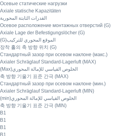
Осевые статические нагрузки
Axiale statische Kapazitäten
القدرات الثابتة المحورية
Осевое расположение монтажных отверстий (G)
Axiale Lage der Befestigungslöcher (G)
(G)الموقع المحوري للتركيب
장착 홀의 축 방향 위치 (G)
Стандартный зазор при осевом наклоне (макс.)
Axialer Schräglauf Standard-Lagerluft (MAX)
(Max)الخلوص القياسي للإمالة المحوري
축 방향 기울기 표준 간극 (MAX)
Стандартный зазор при осевом наклоне (мин.)
Axialer Schräglauf Standard-Lagerluft (MIN)
(min)الخلوص القياسي للإمالة المحوري
축 방향 기울기 표준 간극 (MIN)
B1
B1
B1
B1