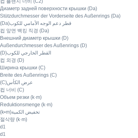
컵 플랜지 너비 (C2)
Диаметр задней поверхности крышки (Da)
Stützdurchmesser der Vorderseite des Außenrings (Da)
(Da)قطر دعم الوجه الأمامي للكوب
컵 앞면 백킹 직경 (Da)
Внешний диаметр крышки (D)
Außendurchmesser des Außenrings (D)
(D)القطر الخارجي للكوب
컵 외경 (D)
Ширина крышки (C)
Breite des Außenrings (C)
(C)عرض الكأس
컵 너비 (C)
Объем резки (k·m)
Reduktionsmenge (k·m)
(k•m)تخفيض الكمية
절삭량 (k·m)
d1
d1