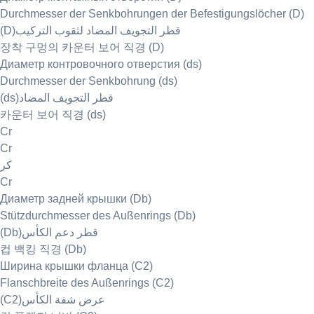
Durchmesser der Senkbohrungen der Befestigungslöcher (D)
(D)قطر التجويف المضاد لثقوب التركيب
장착 구멍의 카운터 보어 직경 (D)
Диаметр контровочного отверстия (ds)
Durchmesser der Senkbohrung (ds)
(ds)قطر التجويف المضاد
카운터 보어 직경 (ds)
Cr
Cr
كر
Cr
Диаметр задней крышки (Db)
Stützdurchmesser des Außenrings (Db)
(Db)قطر دعم الكأس
컵 백킹 직경 (Db)
Ширина крышки фланца (C2)
Flanschbreite des Außenrings (C2)
(C2)عرض شفة الكأس