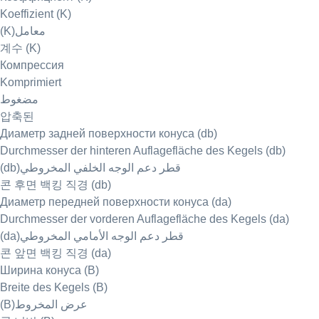
Koeffizient (K)
(K)معامل
계수 (K)
Компрессия
Komprimiert
مضغوط
압축된
Диаметр задней поверхности конуса (db)
Durchmesser der hinteren Auflagefläche des Kegels (db)
(db)قطر دعم الوجه الخلفي المخروطي
콘 후면 백킹 직경 (db)
Диаметр передней поверхности конуса (da)
Durchmesser der vorderen Auflagefläche des Kegels (da)
(da)قطر دعم الوجه الأمامي المخروطي
콘 앞면 백킹 직경 (da)
Ширина конуса (B)
Breite des Kegels (B)
(B)عرض المخروط