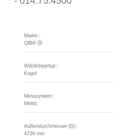
- 014.75.4500
Marke :
QIBR
Wälzkörpertyp :
Kugel
Messsystem :
Metric
Außendurchmesser (D) :
4726 mm