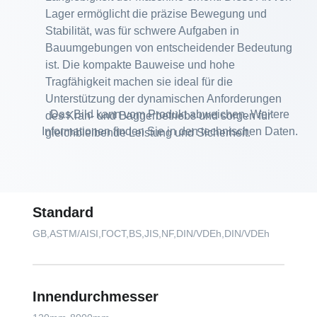
Lager ermöglicht die präzise Bewegung und
Stabilität, was für schwere Aufgaben in
Bauumgebungen von entscheidender Bedeutung
ist. Die kompakte Bauweise und hohe
Tragfähigkeit machen sie ideal für die
Unterstützung der dynamischen Anforderungen
Das Bild kann vom Produkt abweichen. Weitere
des Kran- und Baggerbetriebs und sorgen für
Informationen finden Sie in den technischen Daten.
gleichbleibende Leistung und Sicherheit.
Standard
GB,ASTM/AISI,ГОСТ,BS,JIS,NF,DIN/VDEh,DIN/VDEh
Innendurchmesser