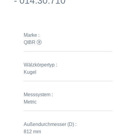
- 014.30.710
Marke :
QIBR
Wälzkörpertyp :
Kugel
Messsystem :
Metric
Außendurchmesser (D) :
812 mm