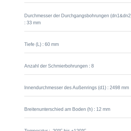
Durchmesser der Durchgangsbohrungen (dn1&dn2
:
33 mm
Tiefe (L) :
60 mm
Anzahl der Schmierbohrungen :
8
Innendurchmesser des Außenrings (d1) :
2498 mm
Breitenunterschied am Boden (h) :
12 mm
Temperatur :
-20℃ bis +120℃