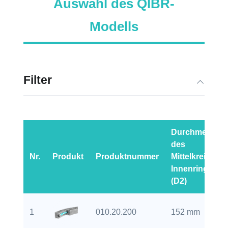
Auswahl des QIBR-
Modells
Filter
Durchmesser
des
Nr.
Produkt
Produktnummer
Mittelkreises-
Innenring
(D2)
1
010.20.200
152 mm