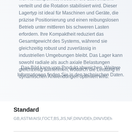
verteilt und die Rotation stabilisiert wird. Dieser
Lagertyp ist ideal für Maschinen und Geräte, die
präzise Positionierung und einen reibungslosen
Betrieb unter mittleren bis schweren Lasten
erfordern. Ihre Kompaktheit reduziert das
Gesamtgewicht des Systems, während sie
gleichzeitig robust und zuverlässig in
industriellen Umgebungen bleibt. Das Lager kann
sowohl radiale als auch axiale Belastungen
Das Bild kann vom Produkt abweichen. Weitere
gleichzeitig aufnehmen, wodurch die Leistung in
Informationen finden Sie in den technischen Daten.
dynamischen Anwendungen optimiert wird.
Standard
GB,ASTM/AISI,ГОСТ,BS,JIS,NF,DIN/VDEh,DIN/VDEh