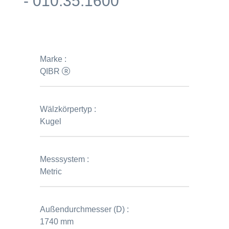
- 010.35.1600
Marke :
QIBR
Wälzkörpertyp :
Kugel
Messsystem :
Metric
Außendurchmesser (D) :
1740 mm