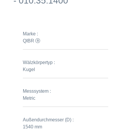
- 010.35.1400
Marke :
QIBR
Wälzkörpertyp :
Kugel
Messsystem :
Metric
Außendurchmesser (D) :
1540 mm