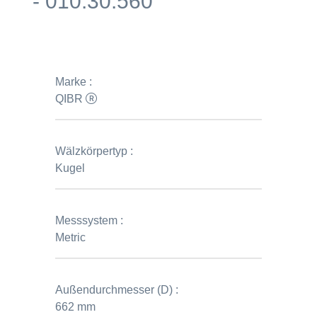
- 010.30.560
Marke :
QIBR
Wälzkörpertyp :
Kugel
Messsystem :
Metric
Außendurchmesser (D) :
662 mm