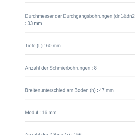
Durchmesser der Durchgangsbohrungen (dn1&dn2
:
33 mm
Tiefe (L) :
60 mm
Anzahl der Schmierbohrungen :
8
Breitenunterschied am Boden (h) :
47 mm
Modul :
16 mm
Anzahl der Zähne (z) :
156