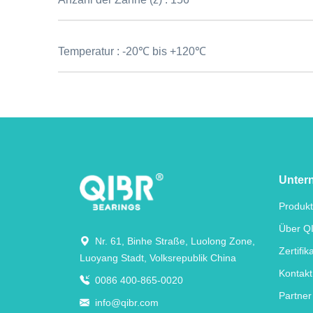
Temperatur :
-20℃ bis +120℃
Unter
Produk
Über Q
Nr. 61, Binhe Straße, Luolong Zone,
Zertifik
Luoyang Stadt, Volksrepublik China
Kontakt
0086 400-865-0020
Partner
info@qibr.com