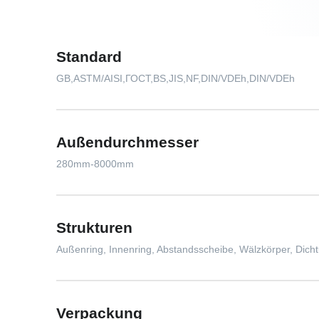
Standard
GB,ASTM/AISI,ГОСТ,BS,JIS,NF,DIN/VDEh,DIN/VDEh
Außendurchmesser
280mm-8000mm
Strukturen
Außenring, Innenring, Abstandsscheibe, Wälzkörper, Dich
Verpackung