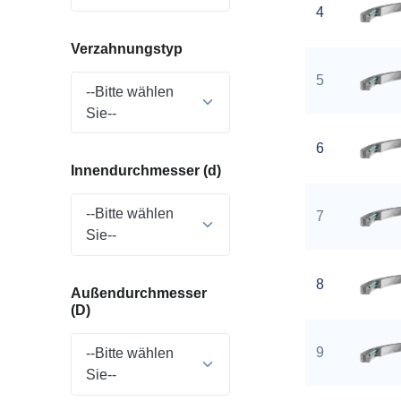
4
Verzahnungstyp
5
--Bitte wählen
Sie--
6
Innendurchmesser (d)
--Bitte wählen
7
Sie--
8
Außendurchmesser
(D)
9
--Bitte wählen
Sie--