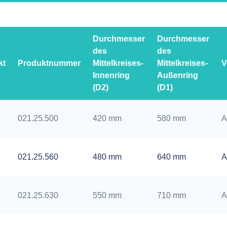
Durchmesser
Durchmesser
des
des
kt
Produktnummer
Mittelkreises-
Mittelkreises-
V
Innenring
Außenring
(D2)
(D1)
021.25.500
420 mm
580 mm
A
021.25.560
480 mm
640 mm
A
021.25.630
550 mm
710 mm
A