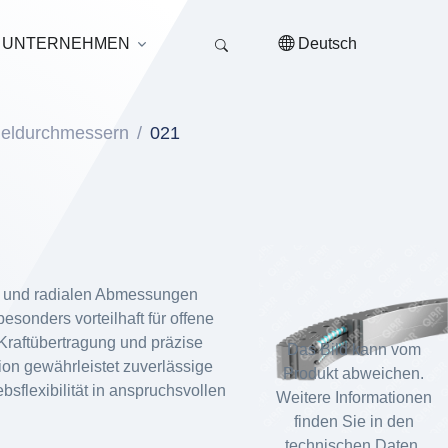
UNTERNEHMEN
Deutsch
ugeldurchmessern
021
en und radialen Abmessungen
esonders vorteilhaft für offene
 Kraftübertragung und präzise
Das Bild kann vom
ion gewährleistet zuverlässige
Produkt abweichen.
sflexibilität in anspruchsvollen
Weitere Informationen
finden Sie in den
technischen Daten.