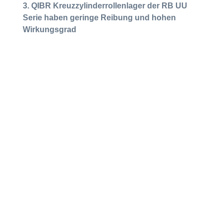
3. QIBR Kreuzzylinderrollenlager der RB UU
Serie haben geringe Reibung und hohen
Wirkungsgrad
Sie reduzieren das Reibungsmoment des Lagers
und eignen sich für den Einsatz, wenn geringes
Antriebsmoment erforderlich ist, wodurch die
Gesamtbetriebseffizienz der Ausrüstung
verbessert wird.
4. QIBR Kreuzzylinderrollenlager der RB UU
Serie haben maßgeschneiderten Service
Sie bieten in der Regel maßgeschneiderten
Service. Die Lager können entsprechend den
spezifischen Bedürfnissen entworfen werden und
die besonderen Anforderungen und
Arbeitsbedingungen verschiedener Branchen
erfüllen.