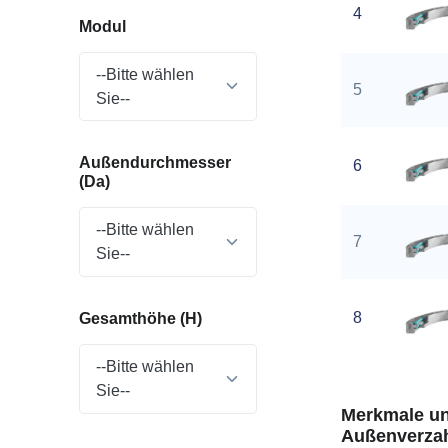
4
Modul
--Bitte wählen
5
Sie--
Außendurchmesser
6
(Da)
--Bitte wählen
7
Sie--
8
Gesamthöhe (H)
--Bitte wählen
Sie--
Merkmale und
Außenverzah