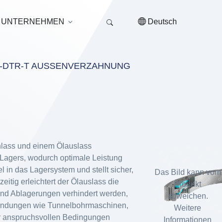
UNTERNEHMEN
Deutsch
-DTR-T AUSSENVERZAHNUNG
lass und einem Ölauslass
 Lagers, wodurch optimale Leistung
 in das Lagersystem und stellt sicher,
Das Bild kann vom
tig erleichtert der Ölauslass die
Produkt
und Ablagerungen verhindert werden,
abweichen.
anwendungen wie Tunnelbohrmaschinen,
Weitere
er anspruchsvollen Bedingungen
Informationen