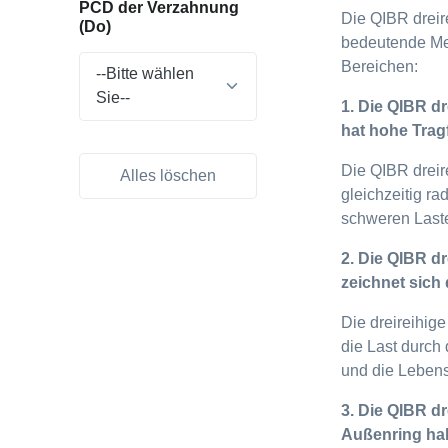
PCD der Verzahnung
Die QIBR dreir
(Do)
bedeutende Mer
Bereichen:
--Bitte wählen
Sie--
1. Die QIBR d
hat hohe Trag
Die QIBR dreir
Alles löschen
gleichzeitig r
schweren Last
2. Die QIBR d
zeichnet sich
Die dreireihig
die Last durch 
und die Lebens
3. Die QIBR d
Außenring ha