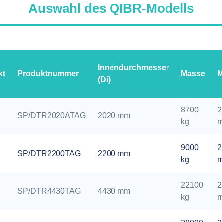
Auswahl des QIBR-Modells
Innendurchmesser
kt
Produktnummer
Masse
M
(Di)
8700
2
SP/DTR2020ATAG
2020 mm
kg
9000
2
SP/DTR2200TAG
2200 mm
kg
22100
2
SP/DTR4430TAG
4430 mm
kg