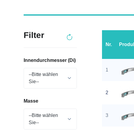
Filter
Nr.
Produ
Innendurchmesser (Di)
1
--Bitte wählen
Sie--
2
Masse
3
--Bitte wählen
Sie--