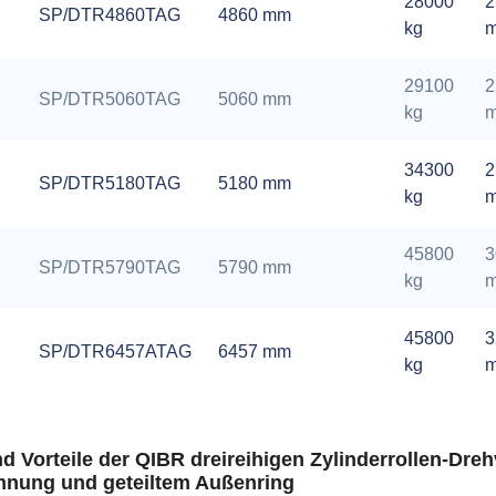
28000
2
SP/DTR4860TAG
4860 mm
kg
29100
2
SP/DTR5060TAG
5060 mm
kg
34300
2
SP/DTR5180TAG
5180 mm
kg
45800
3
SP/DTR5790TAG
5790 mm
kg
45800
3
SP/DTR6457ATAG
6457 mm
kg
 Vorteile der QIBR dreireihigen Zylinderrollen-Dre
nung und geteiltem Außenring