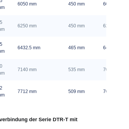
5
6050 mm
450 mm
6000 mm
mm
5
6250 mm
450 mm
6200 mm
mm
5
6432.5 mm
465 mm
6400 mm
mm
0
7140 mm
535 mm
7080 mm
mm
2
7712 mm
509 mm
7680 mm
mm
hverbindung der Serie DTR-T mit