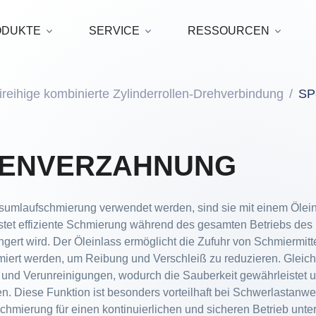
ODUKTE
SERVICE
RESSOURCEN
ireihige kombinierte Zylinderrollen-Drehverbindung
SP
SENVERZAHNUNG
mlaufschmierung verwendet werden, sind sie mit einem Ölein
istet effiziente Schmierung während des gesamten Betriebs des
gert wird. Der Öleinlass ermöglicht die Zufuhr von Schmiermittel
rt werden, um Reibung und Verschleiß zu reduzieren. Gleichzei
 und Verunreinigungen, wodurch die Sauberkeit gewährleistet 
ten. Diese Funktion ist besonders vorteilhaft bei Schwerlast
chmierung für einen kontinuierlichen und sicheren Betrieb unt