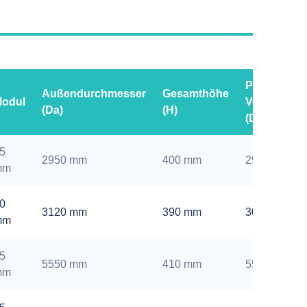
PCD der
Außendurchmesser
Gesamthöhe
odul
Verzahnun
(Da)
(H)
(Do)
5
2950 mm
400 mm
2900 mm
mm
0
3120 mm
390 mm
3080 mm
mm
5
5550 mm
410 mm
5500 mm
mm