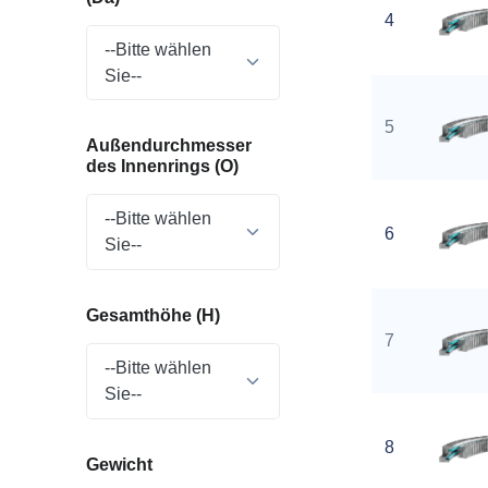
4
--Bitte wählen
Sie--
5
Außendurchmesser
des Innenrings (O)
--Bitte wählen
6
Sie--
Gesamthöhe (H)
7
--Bitte wählen
Sie--
8
Gewicht