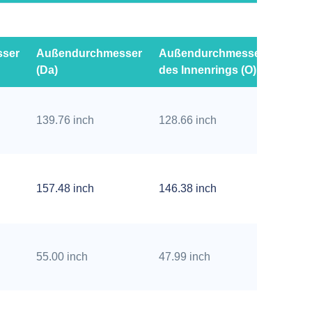
sser
Außendurchmesser
Außendurchmesser
Gesa
(Da)
des Innenrings (O)
(H)
139.76 inch
128.66 inch
8.66 i
157.48 inch
146.38 inch
8.66 i
55.00 inch
47.99 inch
5.20 i