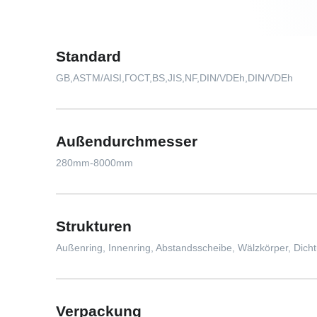
Standard
GB,ASTM/AISI,ГОСТ,BS,JIS,NF,DIN/VDEh,DIN/VDEh
Außendurchmesser
280mm-8000mm
Strukturen
Außenring, Innenring, Abstandsscheibe, Wälzkörper, Dich
Verpackung