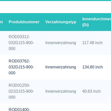
Innendurchme
kt
Produktnummer
Verzahnungstyp
(Di)
ROD03312-
032DJ15-900-
Innenverzahnung
117.48 inch
000
ROD03762-
032DJ15-900-
Innenverzahnung
134.80 inch
000
ROD01250-
021DJ15-900-
Innenverzahnung
40.63 inch
000
ROD01400-