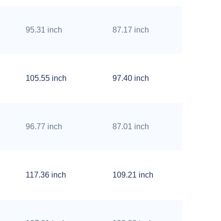
95.31 inch
87.17 inch
5.79 i
105.55 inch
97.40 inch
5.79 i
96.77 inch
87.01 inch
7.13 i
117.36 inch
109.21 inch
5.79 i