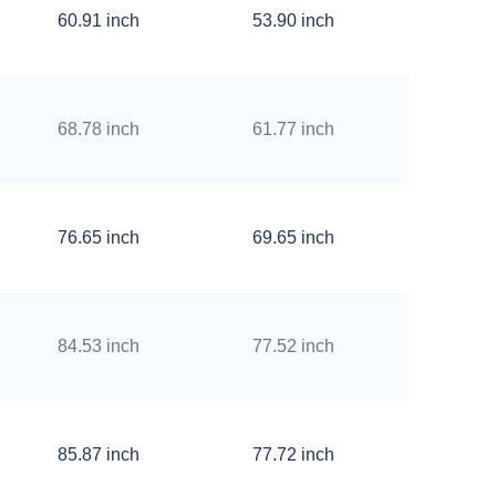
60.91 inch
53.90 inch
5.20 i
68.78 inch
61.77 inch
5.20 i
76.65 inch
69.65 inch
5.20 i
84.53 inch
77.52 inch
5.20 i
85.87 inch
77.72 inch
5.79 i