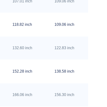
107.01 inch
109.06 inch
7.13 i
118.82 inch
109.06 inch
7.13 i
132.60 inch
122.83 inch
7.13 i
152.28 inch
138.58 inch
7.13 i
166.06 inch
156.30 inch
7.13 i