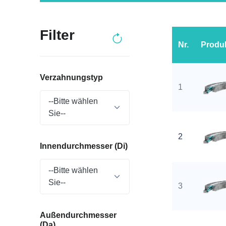
Filter
Nr.
Produ
Verzahnungstyp
1
--Bitte wählen
Sie--
2
Innendurchmesser (Di)
--Bitte wählen
Sie--
3
Außendurchmesser
(Da)