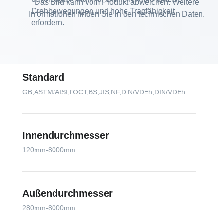
Das Bild kann vom Produkt abweichen. Weitere
Drehbewegungen und hohe Tragfähigkeit
Informationen finden Sie in den technischen Daten.
erfordern.
Standard
GB,ASTM/AISI,ГОСТ,BS,JIS,NF,DIN/VDEh,DIN/VDEh
Innendurchmesser
120mm-8000mm
Außendurchmesser
280mm-8000mm