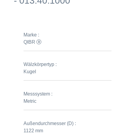
- 013.40.1000
Marke :
QIBR
Wälzkörpertyp :
Kugel
Messsystem :
Metric
Außendurchmesser (D) :
1122 mm