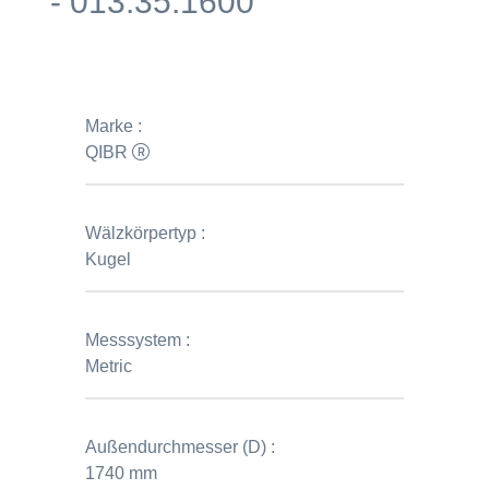
- 013.35.1600
Marke :
QIBR
Wälzkörpertyp :
Kugel
Messsystem :
Metric
Außendurchmesser (D) :
1740 mm