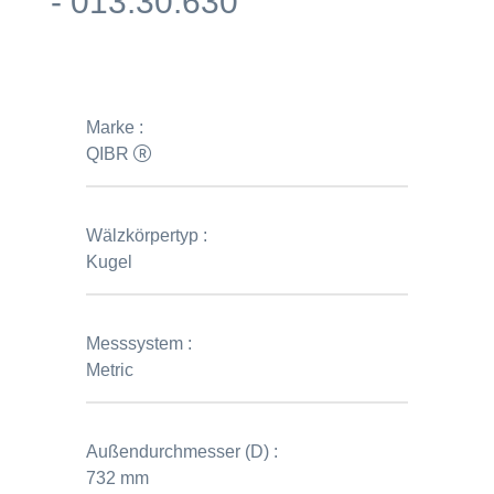
- 013.30.630
Marke :
QIBR
Wälzkörpertyp :
Kugel
Messsystem :
Metric
Außendurchmesser (D) :
732 mm