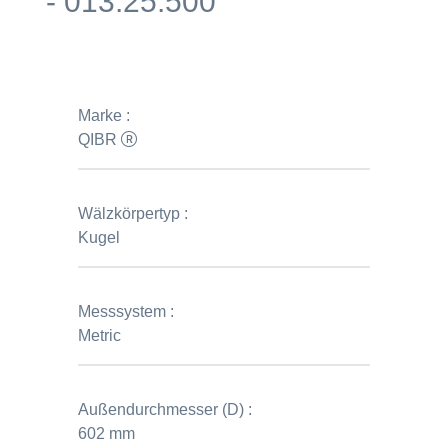
- 013.25.500
Marke :
QIBR
Wälzkörpertyp :
Kugel
Messsystem :
Metric
Außendurchmesser (D) :
602 mm