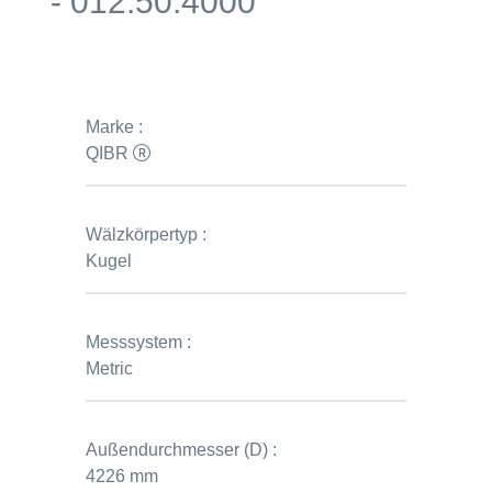
- 012.50.4000
Marke :
QIBR
Wälzkörpertyp :
Kugel
Messsystem :
Metric
Außendurchmesser (D) :
4226 mm