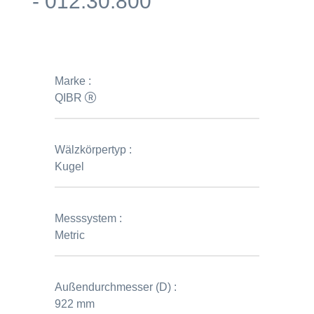
- 012.30.800
Marke :
QIBR
Wälzkörpertyp :
Kugel
Messsystem :
Metric
Außendurchmesser (D) :
922 mm