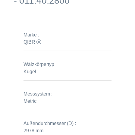
- 011.40.2800
Marke :
QIBR
Wälzkörpertyp :
Kugel
Messsystem :
Metric
Außendurchmesser (D) :
2978 mm