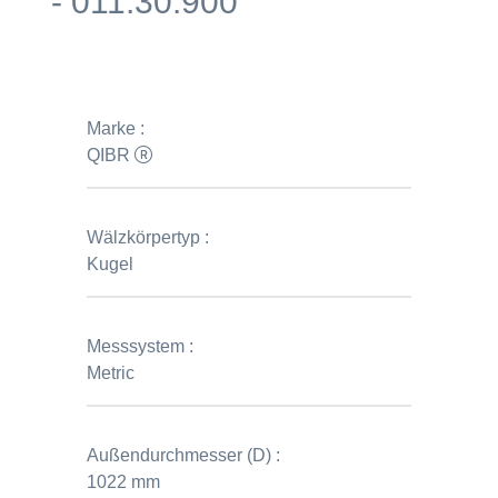
- 011.30.900
Marke :
QIBR
Wälzkörpertyp :
Kugel
Messsystem :
Metric
Außendurchmesser (D) :
1022 mm