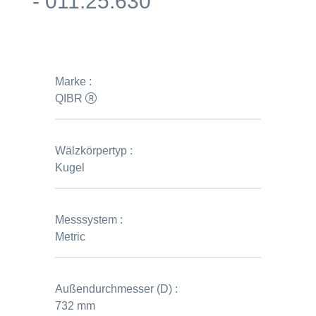
- 011.25.630
Marke :
QIBR
Wälzkörpertyp :
Kugel
Messsystem :
Metric
Außendurchmesser (D) :
732 mm