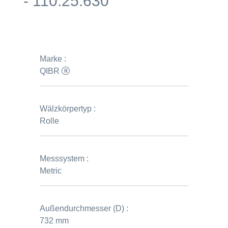
- 110.25.630
Marke :
QIBR
Wälzkörpertyp :
Rolle
Messsystem :
Metric
Außendurchmesser (D) :
732 mm