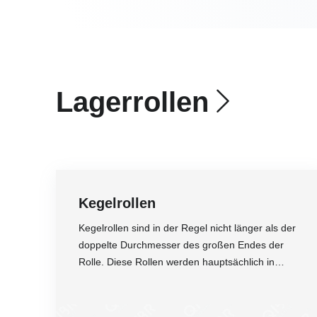
Lagerrollen
Kegelrollen
Kegelrollen sind in der Regel nicht länger als der
doppelte Durchmesser des großen Endes der
Rolle. Diese Rollen werden hauptsächlich in
Kegelrollenlagern verwendet und Rollen mit
großen Kegelwinkeln werden im Wesentlichen in
Genauigkeit
Axialkegelrollenlagern verwendet.