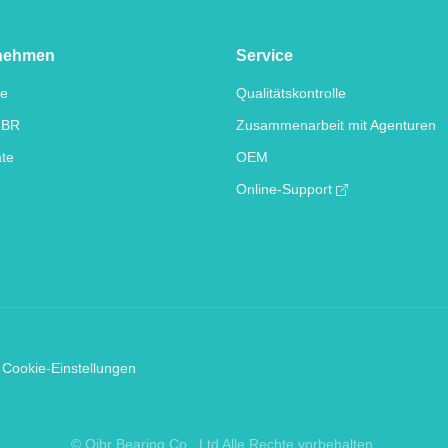
nehmen
Service
te
Qualitätskontrolle
IBR
Zusammenarbeit mit Agenturen
ate
OEM
Online-Support
Cookie-Einstellungen
© Qibr Bearing Co,. Ltd Alle Rechte vorbehalten.