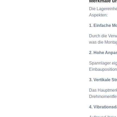
Merkmale un
Die Lagereinhe
Aspekten:
1. Einfache M
Durch die Verw
was die Montag
2. Hohe Anpa
Spannlager eig
Einbauposition
3. Vertikale St
Das Hauptmerkma
Drehmomentfesti
4. Vibrations