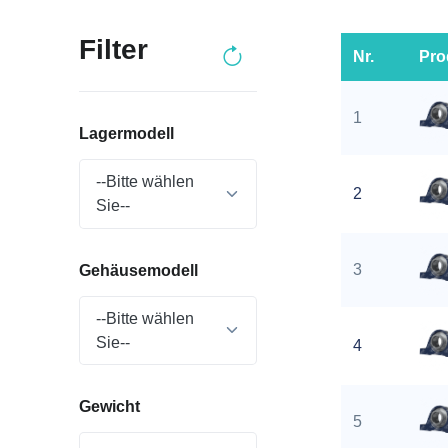
Filter
Nr.
Pro
1
Lagermodell
--Bitte wählen
2
Sie--
3
Gehäusemodell
--Bitte wählen
Sie--
4
Gewicht
5