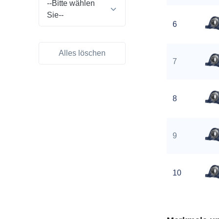
--Bitte wählen
Sie--
6
Alles löschen
7
8
9
10