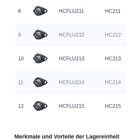
8
HCFLU211
HC211
9
HCFLU212
HC212
10
HCFLU213
HC213
11
HCFLU214
HC214
12
HCFLU215
HC215
Merkmale und Vorteile der Lagereinheit