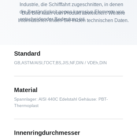
Industrie, die Schifffahrt zugeschnitten, in denen
die Beständigkeit gegen korrosive Elemente von
Das Bild kann vom Produkt abweichen. Weitere
entscheidender Bedeutung ist.
Informationen finden Sie in den technischen Daten.
Standard
GB,ASTM/AISI,ГОСТ,BS,JIS,NF,DIN / VDEh,DIN
Material
Spannlager: AISI 440C Edelstahl Gehäuse: PBT-
Thermoplast
Innenringdurchmesser