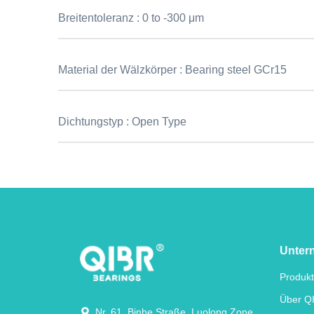
Breitentoleranz :
0 to -300 μm
Material der Wälzkörper :
Bearing steel GCr15
Dichtungstyp :
Open Type
Unter
Produk
Über Q
Nr. 61, Binhe Straße, Luolong Zone,