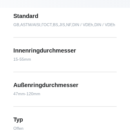
Standard
GB,ASTM/AISI,ГОСТ,BS,JIS,NF,DIN / VDEh,DIN / VDEh
Innenringdurchmesser
15-55mm
Außenringdurchmesser
47mm-120mm
Typ
Offen