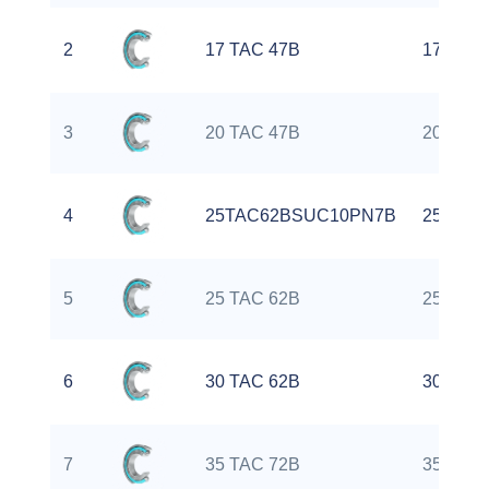
2
17 TAC 47B
17 mm
3
20 TAC 47B
20 mm
4
25TAC62BSUC10PN7B
25 mm
5
25 TAC 62B
25 mm
6
30 TAC 62B
30 mm
7
35 TAC 72B
35 mm