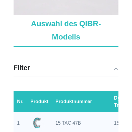
Auswahl des QIBR-
Modells
Filter
Dynami
Nr.
Produkt
Produktnummer
Tragzah
1
15 TAC 47B
15 mm