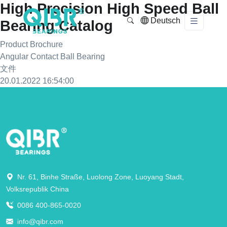
High Precision High Speed Ball
Deutsch
Bearing Catalog
Product Brochure
Angular Contact Ball Bearing
文件
Attachments/ball-bearing-catalog.pdf
20.01.2022 16:54:00
Nr. 61, Binhe Straße, Luolong Zone, Luoyang Stadt,
Volksrepublik China
0086 400-865-0020
info@qibr.com