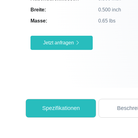
Breite:
0.500 inch
Masse:
0.65 lbs
Jetzt anfragen
Spezifikationen
Beschre