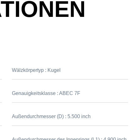
ATIONEN
Wälzkörpertyp :
Kugel
Genauigkeitsklasse :
ABEC 7F
Außendurchmesser (D) :
5.500 inch
Außendurchmesser des Innenrings (L1) :
4.900 inch