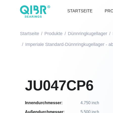
STARTSEITE
PR
Startseite
Produkte
Dünnringkugellager
Imperiale Standard-Dünnringkugellager - a
JU047CP6
Innendurchmesser:
4.750 inch
Außendurchmesser:
5.500 inch