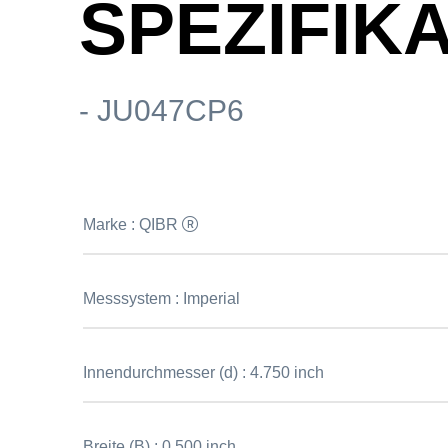
SPEZIFIK
- JU047CP6
Marke :
QIBR
Messsystem :
Imperial
Innendurchmesser (d) :
4.750 inch
Breite (B) :
0.500 inch