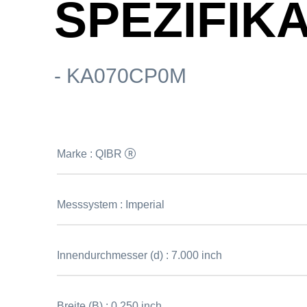
SPEZIFIK
- KA070CP0M
Marke :
QIBR
Messsystem :
Imperial
Innendurchmesser (d) :
7.000 inch
Breite (B) :
0.250 inch