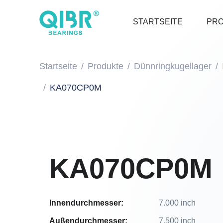
STARTSEITE
PR
Startseite
Produkte
Dünnringkugellager
KA070CP0M
KA070CP0M
Innendurchmesser:
7.000 inch
Außendurchmesser:
7.500 inch