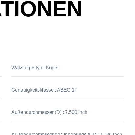
ATIONEN
Wälzkörpertyp :
Kugel
Genauigkeitsklasse :
ABEC 1F
Außendurchmesser (D) :
7.500 inch
Außendurchmesser des Innenrings (L1) :
7.186 inch