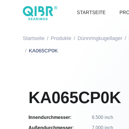
STARTSEITE
PR
Startseite
Produkte
Dünnringkugellager
KA065CP0K
KA065CP0K
Innendurchmesser:
6.500 inch
Außendurchmesser:
7.000 inch