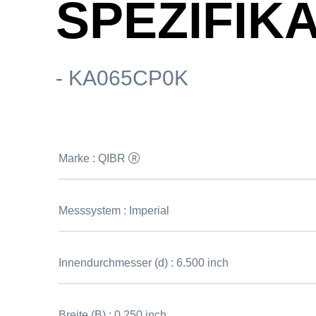
SPEZIFIK
- KA065CP0K
Marke :
QIBR
Messsystem :
Imperial
Innendurchmesser (d) :
6.500 inch
Breite (B) :
0.250 inch