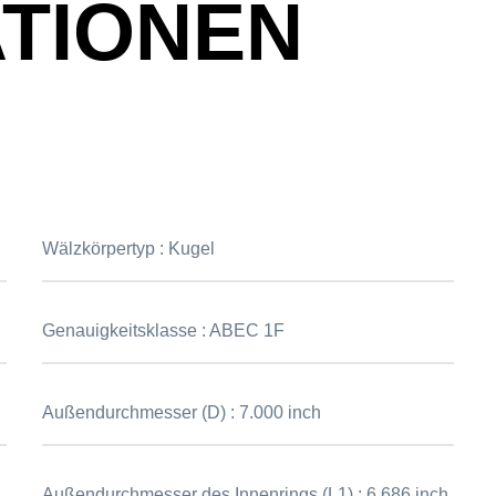
ATIONEN
Wälzkörpertyp :
Kugel
Genauigkeitsklasse :
ABEC 1F
Außendurchmesser (D) :
7.000 inch
Außendurchmesser des Innenrings (L1) :
6.686 inch