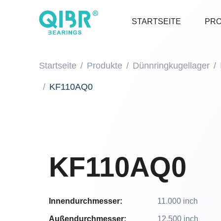
STARTSEITE
PR
Startseite
Produkte
Dünnringkugellager
KF110AQ0
KF110AQ0
Innendurchmesser:
11.000 inch
Außendurchmesser:
12.500 inch