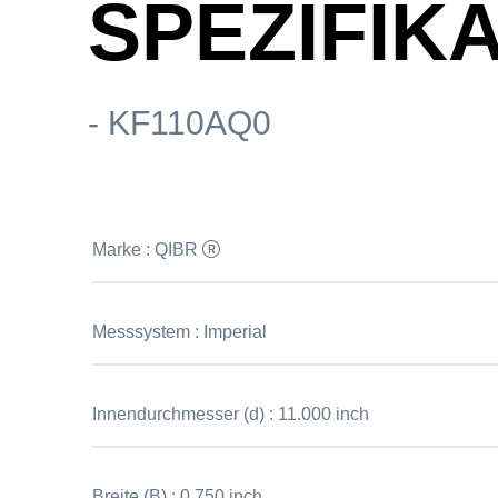
SPEZIFIK
- KF110AQ0
Marke :
QIBR
Messsystem :
Imperial
Innendurchmesser (d) :
11.000 inch
Breite (B) :
0.750 inch