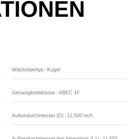
ATIONEN
Wälzkörpertyp :
Kugel
Genauigkeitsklasse :
ABEC 1F
Außendurchmesser (D) :
12.500 inch
Außendurchmesser des Innenrings (L1) :
11.555