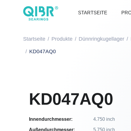
STARTSEITE
PR
Startseite
Produkte
Dünnringkugellager
KD047AQ0
KD047AQ0
Innendurchmesser:
4.750 inch
Außendurchmesser:
5.750 inch