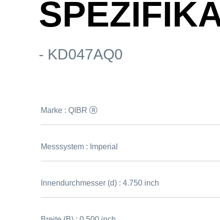
SPEZIFIK
- KD047AQ0
Marke :
QIBR
Messsystem :
Imperial
Innendurchmesser (d) :
4.750 inch
Breite (B) :
0.500 inch