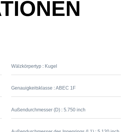
ATIONEN
Wälzkörpertyp :
Kugel
Genauigkeitsklasse :
ABEC 1F
Außendurchmesser (D) :
5.750 inch
Außendurchmesser des Innenrings (L1) :
5.120 inch