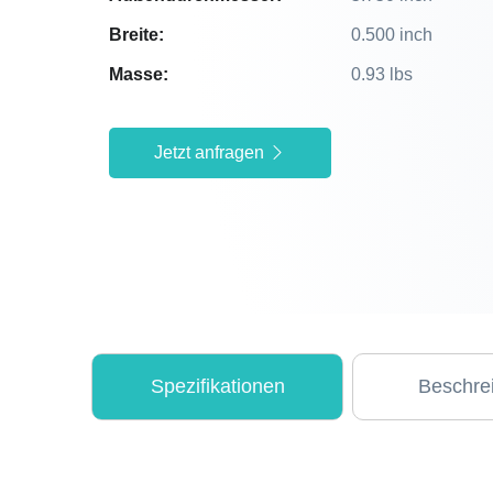
Breite:
0.500 inch
Masse:
0.93 lbs
Jetzt anfragen
Spezifikationen
Beschre