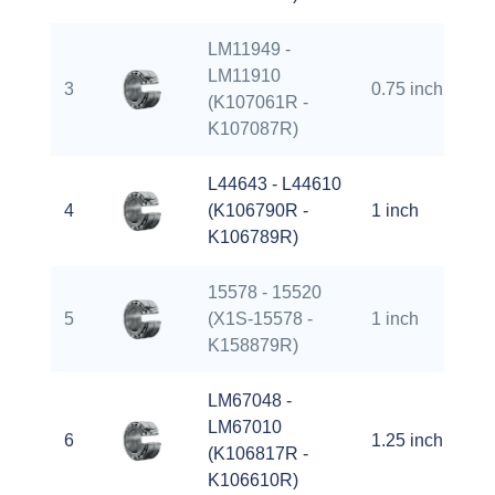
LM11949 -
LM11910
3
0.75 inch
1.
(K107061R -
K107087R)
L44643 - L44610
4
(K106790R -
1 inch
1.
K106789R)
15578 - 15520
5
(X1S-15578 -
1 inch
2.
K158879R)
LM67048 -
LM67010
6
1.25 inch
2.
(K106817R -
K106610R)