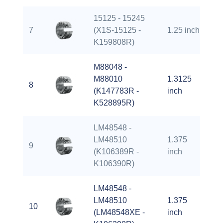
15125 - 15245
7
(X1S-15125 -
1.25 inch
2.
K159808R)
M88048 -
M88010
1.3125
8
2.
(K147783R -
inch
K528895R)
LM48548 -
LM48510
1.375
9
2.
(K106389R -
inch
K106390R)
LM48548 -
LM48510
1.375
10
2.
(LM48548XE -
inch