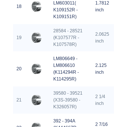
LM603011(
1.7812
18
3.
K109152R -
inch
K109151R)
28584 - 28521
2.0625
19
(K107577R -
3.
inch
K107578R)
LM806649 -
LM806610
2.125
20
3.
(K114294R -
inch
K114295R)
39580 - 39521
2 1/4
21
(X3S-39580 -
4.
inch
K326057R)
392 - 394A
2 7/16