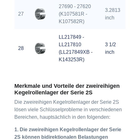
27690 - 27620
3.2813
27
(K107581R -
4.
inch
K107582R)
LL217849 -
LL217810
3 1/2
28
4.
(LL217849XB -
inch
K143253R)
Merkmale und Vorteile der zweireihigen
Kegelrollenlager der Serie 2S
Die zweireihigen Kegelrollenlager der Serie 2S
lösen viele Schlüsselprobleme in verschiedenen
Bereichen, hauptsächlich in den folgenden:
1. Die zweireihigen Kegelrollenlager der Serie
2S können bidirektionalen Belastungen