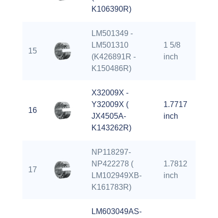
K106390R)
LM501349 -
LM501310
1 5/8
15
2.
(K426891R -
inch
K150486R)
X32009X -
Y32009X (
1.7717
16
2.
JX4505A-
inch
K143262R)
NP118297-
NP422278 (
1.7812
17
2.
LM102949XB-
inch
K161783R)
LM603049AS-