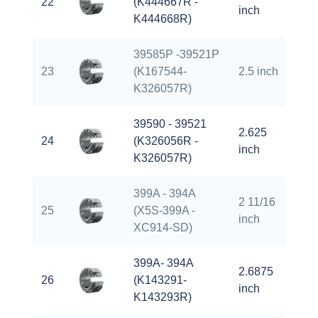
22
(K444667R -
4.
inch
K444668R)
39585P -39521P
23
(K167544-
2.5 inch
4.
K326057R)
39590 - 39521
2.625
24
(K326056R -
4.
inch
K326057R)
399A - 394A
2 11/16
25
(X5S-399A -
4.
inch
XC914-SD)
399A- 394A
2.6875
26
(K143291-
4.
inch
K143293R)