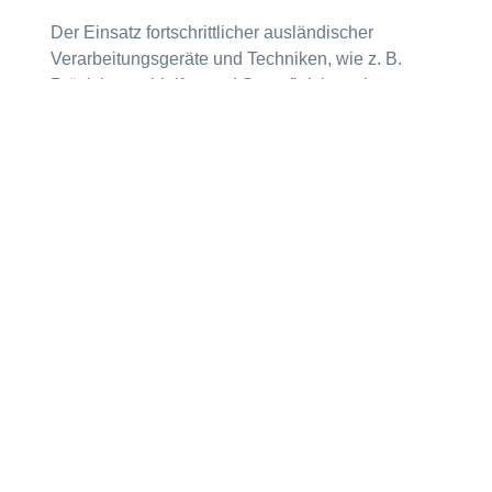
Der Einsatz fortschrittlicher ausländischer
Verarbeitungsgeräte und Techniken, wie z. B.
Präzisionsschleifen und Superfinish, verbessert
die geometrische Genauigkeit der Innen- und
Außenringe und Rollen, reduziert
Bearbeitungsfehler und verbessert somit die
Rotationsgenauigkeit und Rauheit des Lagers.
4. Verbesserung der Materialeigenschaften
Durch Aufkohlen wird die Oberfläche des
Materials gehärtet, während der Kern (das Herz)
geringere Härte und gute Zähigkeit beibehält.
Daher bewährt das Lager ausreichende Zähigkeit,
wenn es hohen Belastungen ausgesetzt ist,
sodass Risse oder Fragmentierung aufgrund von
Stößen oder übermäßiger Ermüdung verhindert
werden.