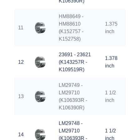
K106390R)
HM88649 -
HM88610
1.375
11
2.
(K152757 -
inch
K152758)
23691 - 23621
1.378
12
(K143257R -
2.
inch
K109519R)
LM29749 -
LM29710
1 1/2
13
2.
(K106393R -
inch
K106390R)
LM29748 -
LM29710
1 1/2
14
2.
(K106393R -
inch