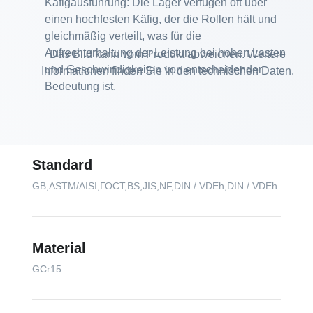
Käfigausführung: Die Lager verfügen oft über
einen hochfesten Käfig, der die Rollen hält und
gleichmäßig verteilt, was für die
Aufrechterhaltung der Leistung bei hohen Lasten
Das Bild kann vom Produkt abweichen. Weitere
und Geschwindigkeiten von entscheidender
Informationen finden Sie in den technischen Daten.
Bedeutung ist.
Standard
GB,ASTM/AISI,ГОСТ,BS,JIS,NF,DIN / VDEh,DIN / VDEh
Material
GCr15