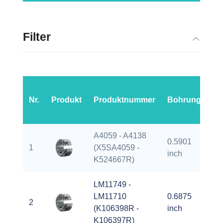
Filter
Au
Nr.
Produkt
Produktnummer
Bohrung
de
A4059 - A4138
0.5901
1
(X5SA4059 -
1.
inch
K524667R)
LM11749 -
LM11710
0.6875
2
1.
(K106398R -
inch
K106397R)